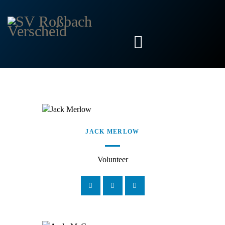
START
SENIOREN
FRAUEN
JUNIOREN
JACK MERLOW
VEREIN
Volunteer
AKTUELLES
KONTAKT