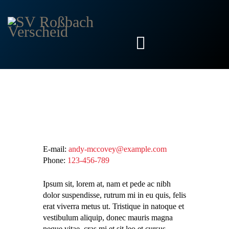
START
SENIOREN
ANDY MCCOVEY
FRAUEN
Volunteer
JUNIOREN
E-mail:
andy-mccovey@example.com
VEREIN
Phone:
123-456-789
AKTUELLES
KONTAKT
Ipsum sit, lorem at, nam et pede ac nibh
dolor suspendisse, rutrum mi in eu quis, felis
erat viverra metus ut. Tristique in natoque et
vestibulum aliquip, donec mauris magna
neque vitae, cras mi et sit leo et cursus,